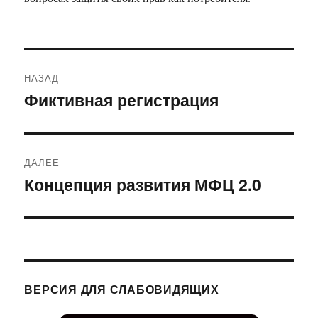
Навигация
НАЗАД
по
Фиктивная регистрация
Предыдущая
запись:
записям
ДАЛЕЕ
Концепция развития МФЦ 2.0
Следующая
запись:
ВЕРСИЯ ДЛЯ СЛАБОВИДЯЩИХ