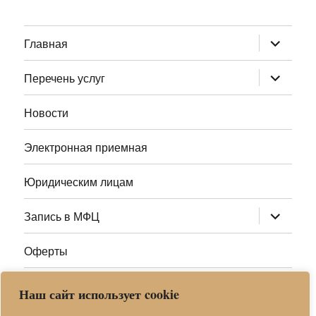
раскрыт
Главная
дочернее
меню
раскрыт
Перечень услуг
дочернее
меню
Новости
Электронная приемная
Юридическим лицам
раскрыт
Запись в МФЦ
дочернее
меню
Оферты
Полезные ссылки
Наш сайт использует cookie