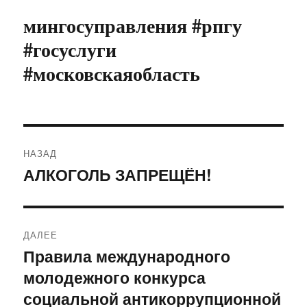
мингосуправления #рпгу
#госуслуги
#московскаяобласть
Навигация
НАЗАД
по
АЛКОГОЛЬ ЗАПРЕЩЁН!
Предыдущая
запись:
записям
ДАЛЕЕ
Правила международного
Следующая
молодежного конкурса
запись:
социальной антикоррупционной