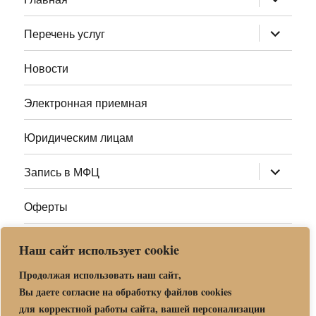
дочернее
меню
раскрыт
Перечень услуг
дочернее
меню
Новости
Электронная приемная
Юридическим лицам
раскрыт
Запись в МФЦ
дочернее
меню
Оферты
Полезные ссылки
Наш сайт использует cookie
Адреса МФЦ МО
Продолжая использовать наш сайт,
Вы даете согласие на обработку файлов cookies
для корректной работы сайта, вашей персонализации