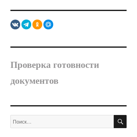
Проверка готовности
документов
ПО
Искать: