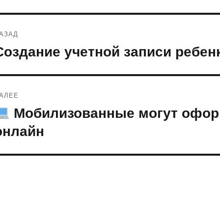
Навигация
АЗАД
по
Создание учетной записи ребен
редыдущая
апись:
записям
АЛЕЕ
Мобилизованные могут офор
ледующая
апись:
онлайн