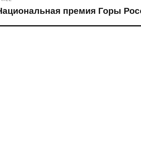
Национальная премия Горы Рос
ледующая
апись: