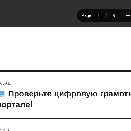
Навигация
АЗАД
по
Проверьте цифровую грамотн
редыдущая
апись:
записям
портале!
АЛЕЕ