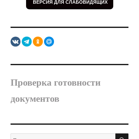
ВЕРСИЯ ДЛЯ СЛАБОВИДЯЩИХ
Проверка готовности
документов
ПО
Искать: