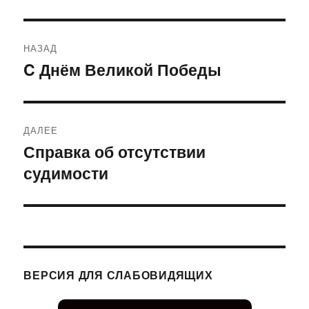
Навигация
НАЗАД
по
C Днём Великой Победы
Предыдущая
запись:
записям
ДАЛЕЕ
Справка об отсутствии
Следующая
судимости
запись:
ВЕРСИЯ ДЛЯ СЛАБОВИДЯЩИХ