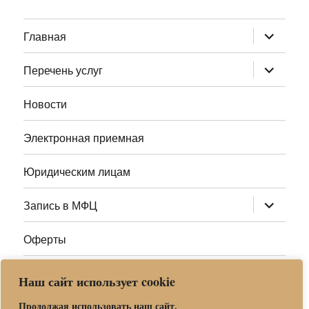
раскрыт
Главная
дочернее
меню
раскрыт
Перечень услуг
дочернее
меню
Новости
Электронная приемная
Юридическим лицам
раскрыт
Запись в МФЦ
дочернее
меню
Оферты
Полезные ссылки
Наш сайт использует cookie
Адреса МФЦ МО
Продолжая использовать наш сайт,