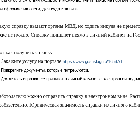
правку об отсутствии судимости можно получить прямо на портале Госу
ри оформлении опеки, для суда или визы.
акую справку выдают органы МВД, но ходить никуда не придется
оже не нужно. Справку пришлют прямо в личный кабинет на Гос
от как получить справку:
. Закажите услугу на портале
https://www.gosuslugi.ru/16587/1
. Прикрепите документы, которые потребуются.
. Дождитесь справки: ее пришлют в личный кабинет с электронной подпи
аботодателю можно отправить справку в электронном виде. Расп
еобязательно. Юридическая значимость справки из личного кабин