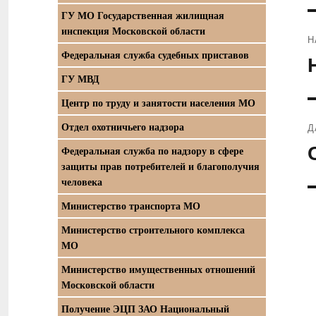
ГУ МО Государственная жилищная
инспекция Московской области
Н
Федеральная служба судебных приставов
П
ГУ МВД
з
Центр по труду и занятости населения МО
Отдел охотничьего надзора
Д
С
Федеральная служба по надзору в сфере
защиты прав потребителей и благополучия
з
человека
Министерство транспорта МО
Министерство строительного комплекса
МО
Министерство имущественных отношений
Московской области
Получение ЭЦП ЗАО Национальный