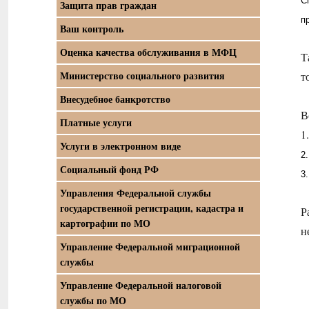
С
Защита прав граждан
п
Ваш контроль
Оценка качества обслуживания в МФЦ
Т
Министерство социального развития
т
Внесудебное банкротство
В
Платные услуги
1
Услуги в электронном виде
2
Социальный фонд РФ
3
Управления Федеральной службы
государственной регистрации, кадастра и
Р
картографии по МО
н
Управление Федеральной миграционной
службы
Управление Федеральной налоговой
службы по МО