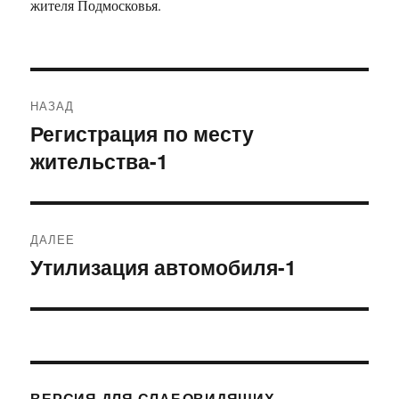
жителя Подмосковья.
Навигация
НАЗАД
по
Регистрация по месту
Предыдущая
жительства-1
запись:
записям
ДАЛЕЕ
Утилизация автомобиля-1
Следующая
запись:
ВЕРСИЯ ДЛЯ СЛАБОВИДЯЩИХ