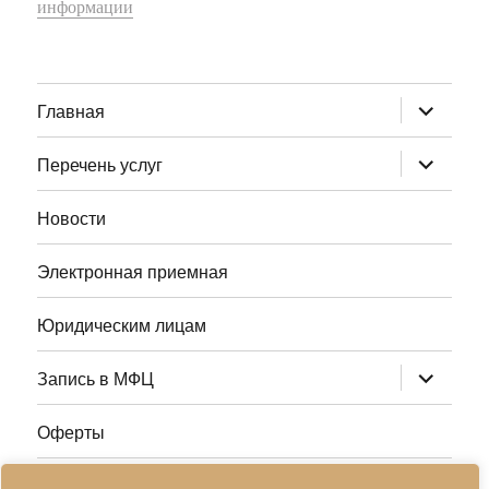
информации
раскрыт
Главная
дочернее
меню
раскрыт
Перечень услуг
дочернее
меню
Новости
Электронная приемная
Юридическим лицам
раскрыт
Запись в МФЦ
дочернее
меню
Оферты
Полезные ссылки