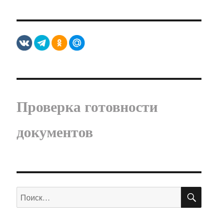
Проверка готовности
документов
ПО
Искать: