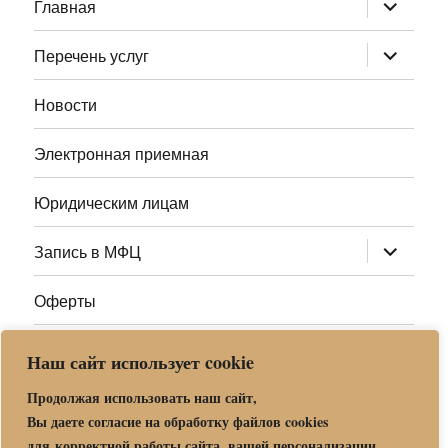
раскрыт
Главная
дочернее
меню
раскрыт
Перечень услуг
дочернее
меню
Новости
Электронная приемная
Юридическим лицам
раскрыт
Запись в МФЦ
дочернее
меню
Оферты
Полезные ссылки
Наш сайт использует cookie
Адреса МФЦ МО
Продолжая использовать наш сайт,
Вы даете согласие на обработку файлов cookies
для корректной работы сайта, вашей персонализации