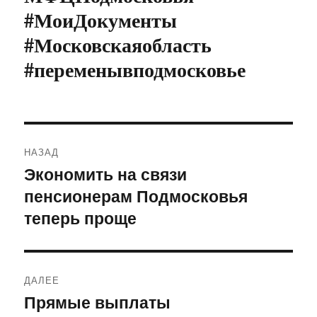
#МоиДокументы
#Московскаяобласть
#переменывподмосковье
Навигация
НАЗАД
по
Экономить на связи
Предыдущая
пенсионерам Подмосковья
запись:
записям
теперь проще
ДАЛЕЕ
Прямые выплаты
Следующая