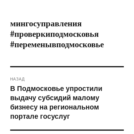
мингосуправления
#проверкиподмосковья
#переменывподмосковье
Навигация
НАЗАД
по
В Подмосковье упростили
Предыдущая
выдачу субсидий малому
запись:
записям
бизнесу на региональном
портале госуслуг