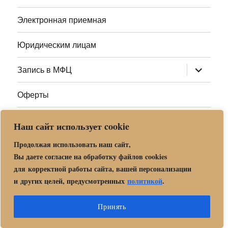
Электронная приемная
Юридическим лицам
раскрыт
Запись в МФЦ
дочернее
меню
Оферты
Полезные ссылки
Наш сайт использует cookie
Адреса МФЦ МО
Продолжая использовать наш сайт,
Вы даете согласие на обработку файлов cookies
для корректной работы сайта, вашей персонализации
Центр государственных и муниципальных услуг «Мои
и других целей, предусмотренных
политикой
.
документы» в г. о. Орехово-Зуево
Политика обработки и защиты персональных данных в «МБУ
Принять
МФЦ Орехово-Зуевского городского округа Московской области»