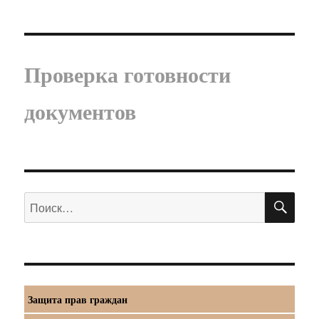
Проверка готовности
документов
ПО
Искать:
Защита прав граждан