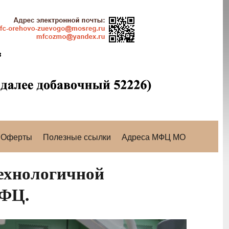
Оферты
Полезные ссылки
Адреса МФЦ МО
ехнологичной
МФЦ.