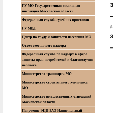
П
ГУ МО Государственная жилищная
з
инспекция Московской области
Федеральная служба судебных приставов
Д
ГУ МВД
С
Центр по труду и занятости населения МО
з
Отдел охотничьего надзора
Федеральная служба по надзору в сфере
защиты прав потребителей и благополучия
человека
Министерство транспорта МО
Министерство строительного комплекса
МО
Министерство имущественных отношений
Московской области
Получение ЭЦП ЗАО Национальный