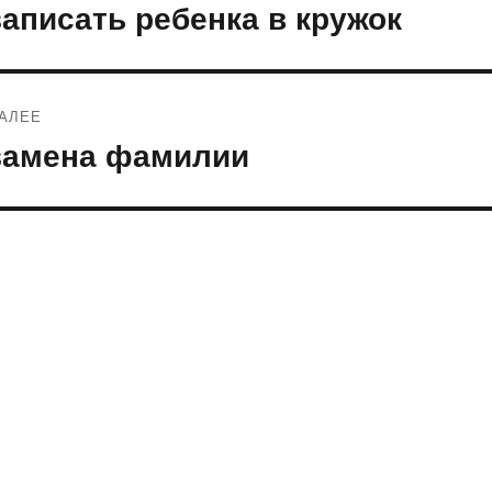
по
записать ребенка в кружок
редыдущая
апись:
записям
АЛЕЕ
замена фамилии
ледующая
апись: