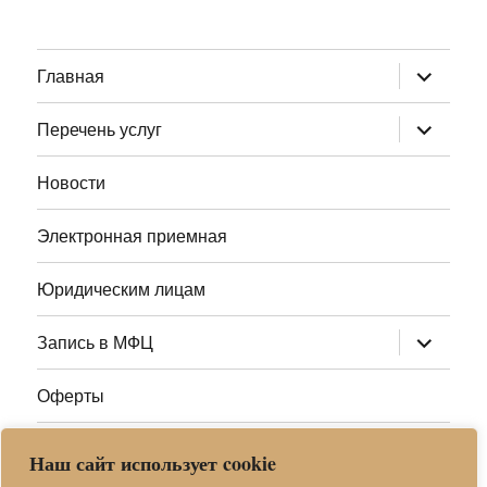
раскрыт
Главная
дочернее
меню
раскрыт
Перечень услуг
дочернее
меню
Новости
Электронная приемная
Юридическим лицам
раскрыт
Запись в МФЦ
дочернее
меню
Оферты
Полезные ссылки
Наш сайт использует cookie