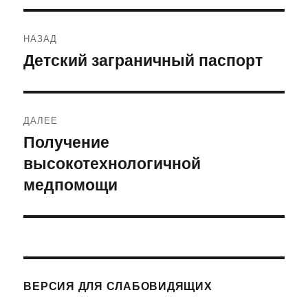
Навигация
НАЗАД
по
Детский заграничный паспорт
Предыдущая
запись:
записям
ДАЛЕЕ
Получение
Следующая
высокотехнологичной
запись:
медпомощи
ВЕРСИЯ ДЛЯ СЛАБОВИДЯЩИХ