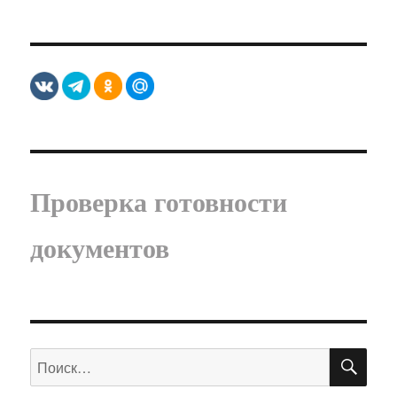
Проверка готовности
документов
ПО
Искать: