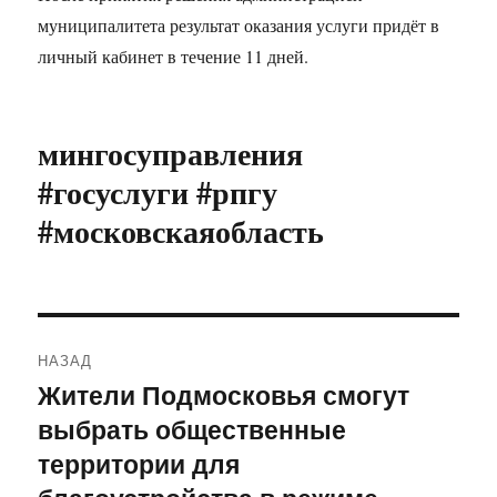
муниципалитета результат оказания услуги придёт в
личный кабинет в течение 11 дней.
мингосуправления
#госуслуги #рпгу
#московскаяобласть
Навигация
НАЗАД
по
Жители Подмосковья смогут
Предыдущая
выбрать общественные
запись:
записям
территории для