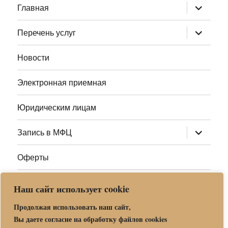
раскрыт
Главная
дочернее
меню
раскрыт
Перечень услуг
дочернее
меню
Новости
Электронная приемная
Юридическим лицам
раскрыт
Запись в МФЦ
дочернее
меню
Оферты
Полезные ссылки
Наш сайт использует cookie
Адреса МФЦ МО
Продолжая использовать наш сайт,
Вы даете согласие на обработку файлов cookies