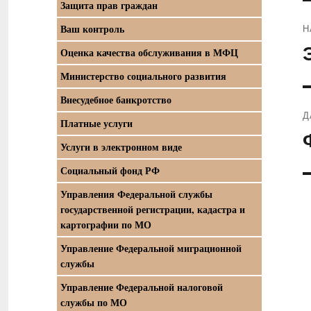
Защита прав граждан
Н
Ваш контроль
П
Оценка качества обслуживания в МФЦ
з
Министерство социального развития
Внесудебное банкротство
Д
Платные услуги
С
Услуги в электронном виде
з
Социальный фонд РФ
Управления Федеральной службы
государственной регистрации, кадастра и
картографии по МО
Управление Федеральной миграционной
службы
Управление Федеральной налоговой
службы по МО