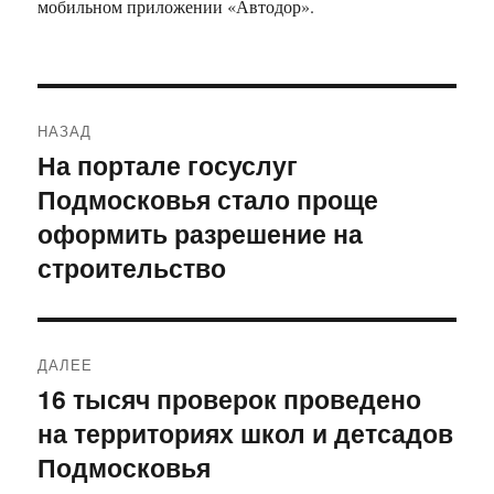
мобильном приложении «Автодор».
Навигация
НАЗАД
по
На портале госуслуг
Предыдущая
Подмосковья стало проще
запись:
записям
оформить разрешение на
строительство
ДАЛЕЕ
16 тысяч проверок проведено
Следующая
на территориях школ и детсадов
запись:
Подмосковья