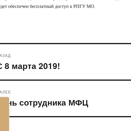
удет обеспечен бесплатный доступ к РПГУ МО.
Навигация
АЗАД
по
С 8 марта 2019!
редыдущая
апись:
записям
АЛЕЕ
День сотрудника МФЦ
ледующая
апись: