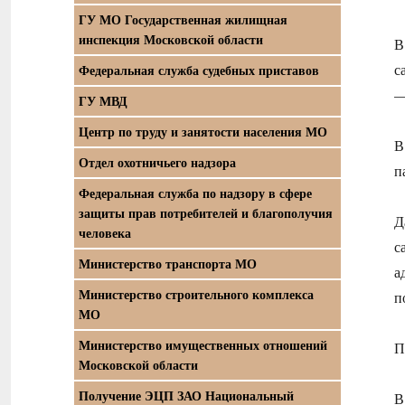
ГУ МО Государственная жилищная
инспекция Московской области
В
с
Федеральная служба судебных приставов
ГУ МВД
Центр по труду и занятости населения МО
В
Отдел охотничьего надзора
п
Федеральная служба по надзору в сфере
защиты прав потребителей и благополучия
Д
человека
с
Министерство транспорта МО
а
Министерство строительного комплекса
п
МО
Министерство имущественных отношений
П
Московской области
Получение ЭЦП ЗАО Национальный
В