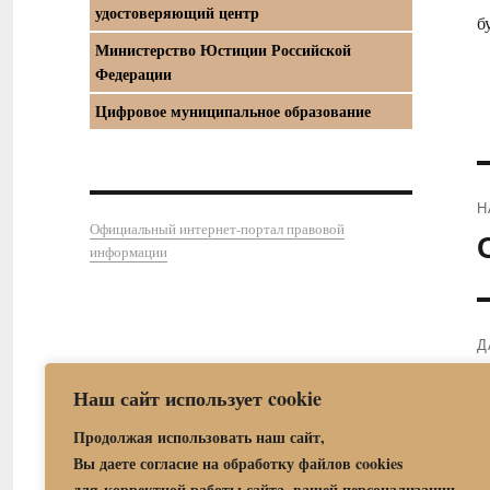
удостоверяющий центр
б
Министерство Юстиции Российской
Федерации
Цифровое муниципальное образование
Н
Официальный интернет-портал правовой
П
информации
з
Д
С
Наш сайт использует cookie
з
Продолжая использовать наш сайт,
Вы даете согласие на обработку файлов cookies
для корректной работы сайта, вашей персонализации