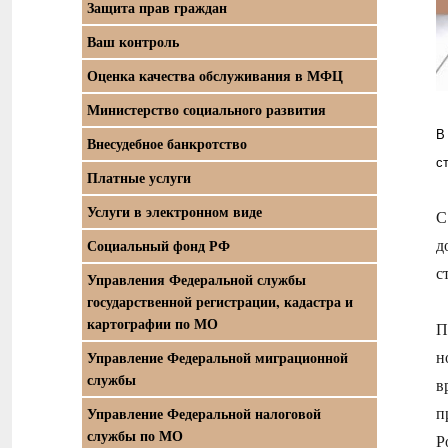
Защита прав граждан
Ваш контроль
Оценка качества обслуживания в МФЦ
Министерство социального развития
В
Внесудебное банкротство
с
Платные услуги
Услуги в электронном виде
С
д
Социальный фонд РФ
с
Управления Федеральной службы
государственной регистрации, кадастра и
картографии по МО
П
н
Управление Федеральной миграционной
службы
в
п
Управление Федеральной налоговой
службы по МО
Р