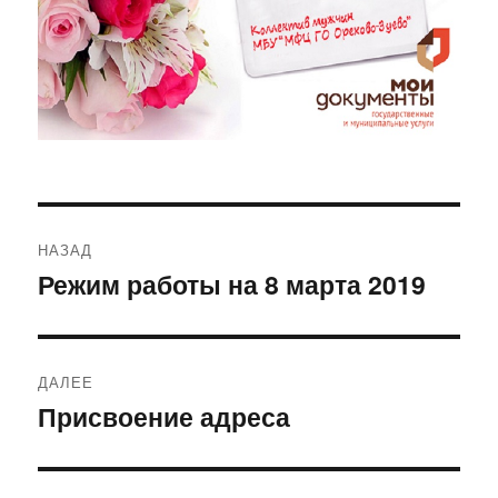
Навигация
НАЗАД
по
Режим работы на 8 марта 2019
Предыдущая
запись:
записям
ДАЛЕЕ
Присвоение адреса
Следующая
запись: