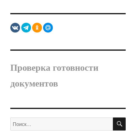
Проверка готовности
документов
ПО
Искать: