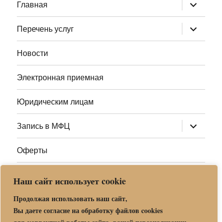
раскрыт
Главная
дочернее
меню
раскрыт
Перечень услуг
дочернее
меню
Новости
Электронная приемная
Юридическим лицам
раскрыт
Запись в МФЦ
дочернее
меню
Оферты
Полезные ссылки
Наш сайт использует cookie
Адреса МФЦ МО
Продолжая использовать наш сайт,
Вы даете согласие на обработку файлов cookies