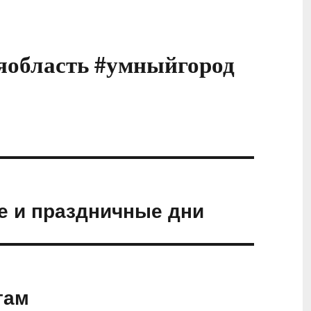
яобласть #умныйгород
 и праздничные дни
там