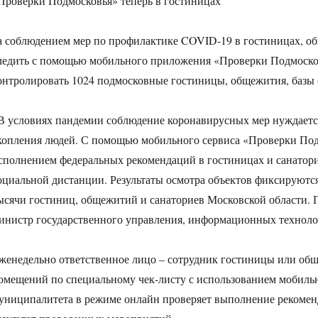
Проверки Подмосковья» теперь в гостиницах
а соблюдением мер по профилактике COVID-19 в гостиницах, об
ледить с помощью мобильного приложения «Проверки Подмоско
онтролировать 1024 подмосковные гостиницы, общежития, базы 
В условиях пандемии соблюдение коронавирусных мер нуждается
копления людей. С помощью мобильного сервиса «Проверки Подм
сполнением федеральных рекомендаций в гостиницах и санатор
оциальной дистанции. Результаты осмотра объектов фиксируютс
ысячи гостиниц, общежитий и санаториев Московской области. П
инистр государственного управления, информационных техноло
женедельно ответственное лицо – сотрудник гостиницы или об
омещений по специальному чек-листу с использованием мобиль
униципалитета в режиме онлайн проверяет выполнение рекомен