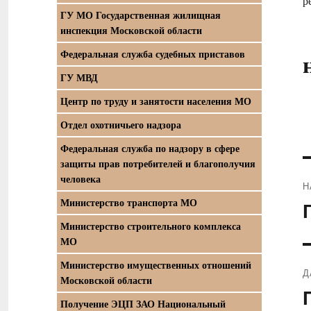
р
ГУ МО Государственная жилищная
инспекция Московской области
Федеральная служба судебных приставов
ГУ МВД
Центр по труду и занятости населения МО
Отдел охотничьего надзора
Федеральная служба по надзору в сфере
защиты прав потребителей и благополучия
человека
Н
Министерство транспорта МО
П
з
Министерство строительного комплекса
МО
Министерство имущественных отношений
Д
Московской области
С
Получение ЭЦП ЗАО Национальный