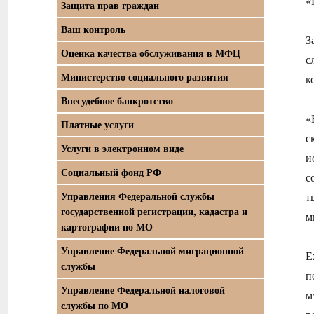
«
Защита прав граждан
Ваш контроль
З
Оценка качества обслуживания в МФЦ
с
Министерство социального развития
к
Внесудебное банкротство
«
Платные услуги
с
Услуги в электронном виде
и
Социальный фонд РФ
с
Управления Федеральной службы
т
государственной регистрации, кадастра и
м
картографии по МО
Управление Федеральной миграционной
Е
службы
п
Управление Федеральной налоговой
м
службы по МО