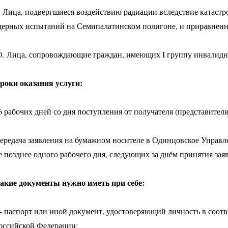
. Лица, подвергшиеся воздействию радиации вследствие катаст
дерных испытаний на Семипалатинском полигоне, и приравненн
0. Лица, сопровождающие граждан, имеющих I группу инвалидно
роки оказания услуги:
6 рабочих дней со дня поступления от получателя (представите
ередача заявления на бумажном носителе в Одинцовское Управл
е позднее одного рабочего дня, следующих за днём принятия зая
акие документы нужно иметь при себе:
 паспорт или иной документ, удостоверяющий личность в соотв
оссийской Федерации;