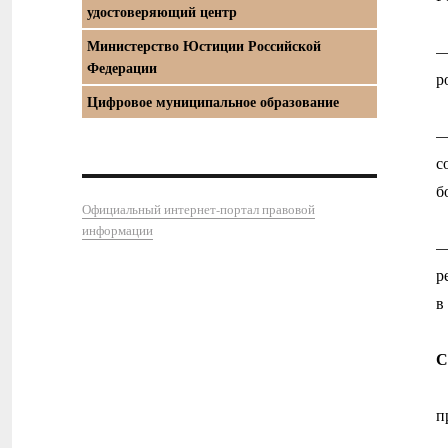
удостоверяющий центр
Министерство Юстиции Российской
—
Федерации
р
Цифровое муниципальное образование
—
с
б
Официальный интернет-портал правовой
информации
—
р
в
С
п