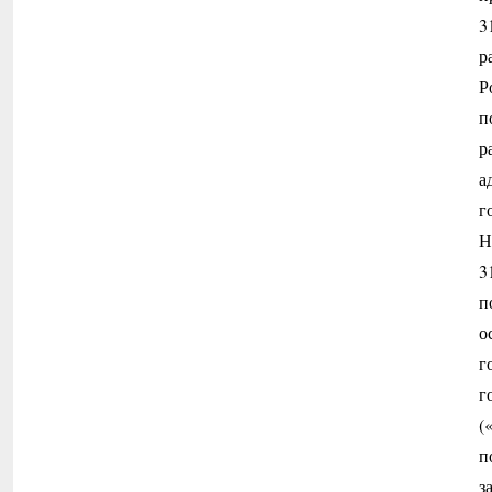
3
р
Р
п
р
а
г
Н
3
п
о
г
г
(
п
з