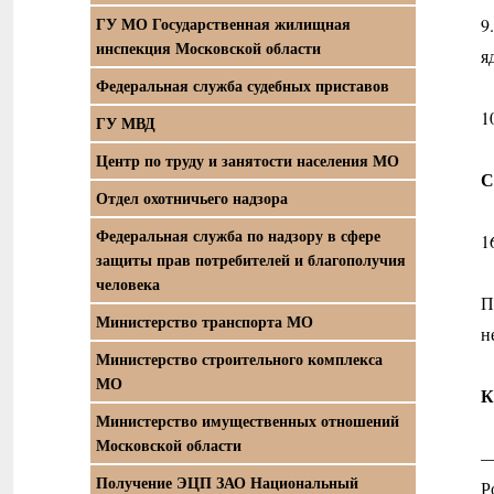
ГУ МО Государственная жилищная
9
инспекция Московской области
я
Федеральная служба судебных приставов
1
ГУ МВД
Центр по труду и занятости населения МО
С
Отдел охотничьего надзора
Федеральная служба по надзору в сфере
1
защиты прав потребителей и благополучия
человека
П
Министерство транспорта МО
н
Министерство строительного комплекса
МО
К
Министерство имущественных отношений
Московской области
—
Получение ЭЦП ЗАО Национальный
Р