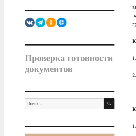
в
н
г
К
Проверка готовности
1
документов
2
ПОИСК
Искать:
К
1