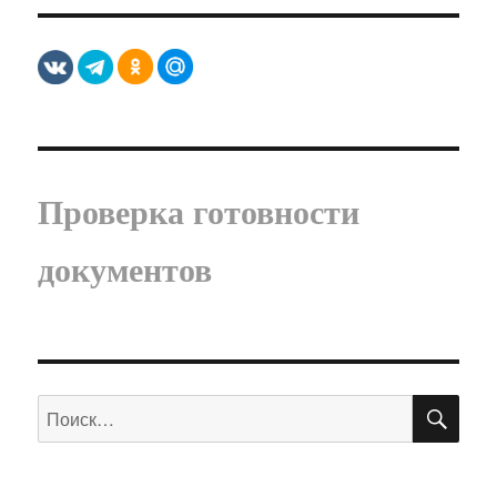
Проверка готовности
документов
ПО
Искать: