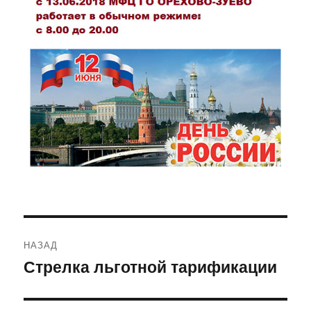
Навигация
НАЗАД
по
Стрелка льготной тарификации
Предыдущая
запись:
записям