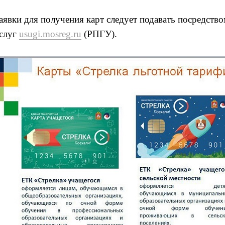
аявки для получения карт следует подавать посредств
слуг
usugi.mosreg.ru
(РПГУ).