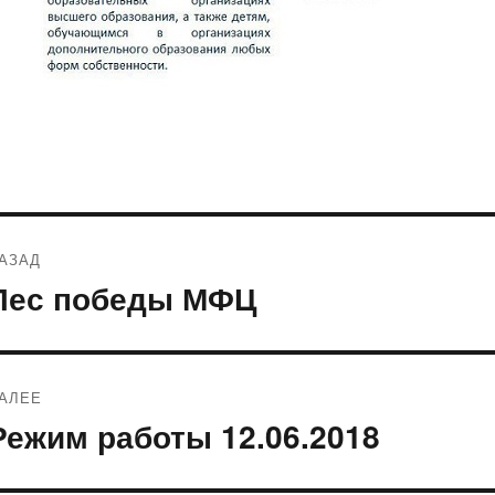
Навигация
АЗАД
по
Лес победы МФЦ
редыдущая
апись:
записям
АЛЕЕ
Режим работы 12.06.2018
ледующая
апись: