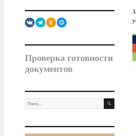
З
у
Проверка готовности
документов
ПОИСК
Искать: