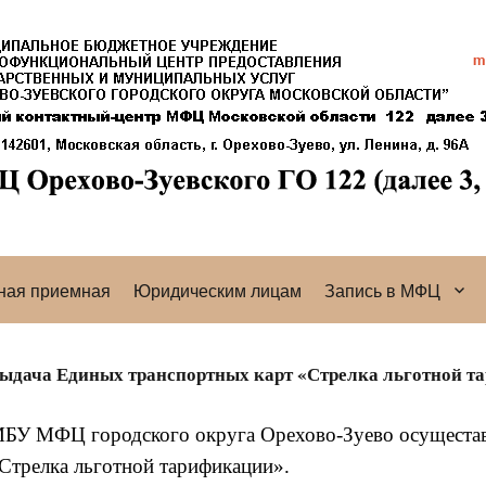
ная приемная
Юридическим лицам
Запись в МФЦ
ыдача Единых транспортных карт «Стрелка льготной т
БУ МФЦ городского округа Орехово-Зуево осущестав
Стрелка льготной тарификации».