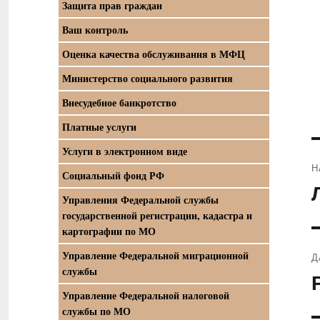
Защита прав граждан
Ваш контроль
Оценка качества обслуживания в МФЦ
Министерство социального развития
Внесудебное банкротство
Платные услуги
Услуги в электронном виде
Н
Социальный фонд РФ
П
Управления Федеральной службы
з
государственной регистрации, кадастра и
картографии по МО
Управление Федеральной миграционной
Д
службы
С
Управление Федеральной налоговой
з
службы по МО