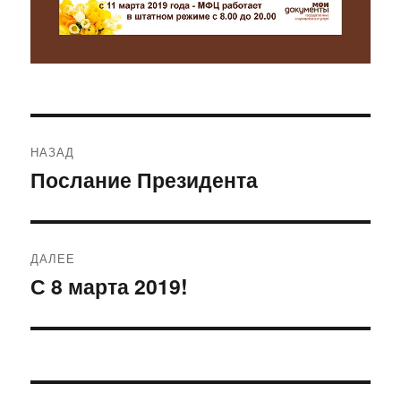
Навигация
НАЗАД
по
Послание Президента
Предыдущая
запись:
записям
ДАЛЕЕ
С 8 марта 2019!
Следующая
запись: