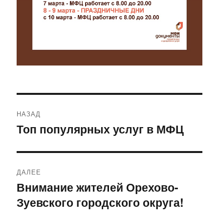
Навигация
НАЗАД
по
Топ популярных услуг в МФЦ
Предыдущая
запись:
записям
ДАЛЕЕ
Внимание жителей Орехово-
Следующая
Зуевского городского округа!
запись: