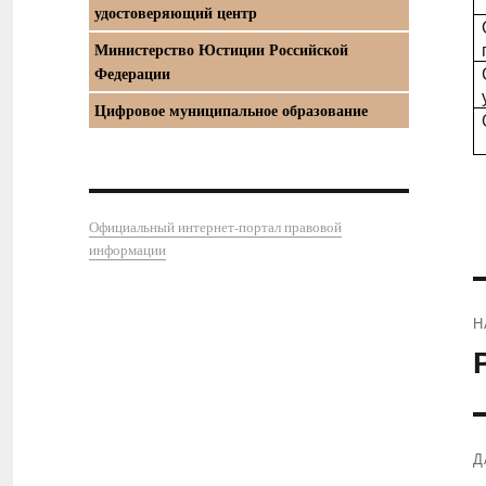
удостоверяющий центр
Министерство Юстиции Российской
Федерации
Цифровое муниципальное образование
Официальный интернет-портал правовой
информации
Н
П
з
Д