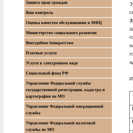
Защита прав граждан
З
Ваш контроль
с
З
Оценка качества обслуживания в МФЦ
з
Министерство социального развития
г
Внесудебное банкротство
н
Платные услуги
г
а
Услуги в электронном виде
Социальный фонд РФ
И
Управления Федеральной службы
государственной регистрации, кадастра и
картографии по МО
Управление Федеральной миграционной
службы
Управление Федеральной налоговой
службы по МО