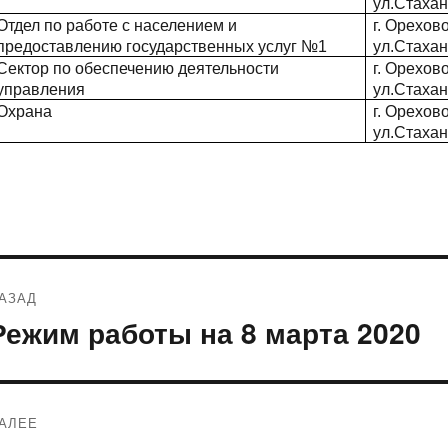
ул.Стахан
Отдел по работе с населением и
г. Орехов
предоставлению государственных услуг №1
ул.Стахан
Сектор по обеспечению деятельности
г. Орехов
управления
ул.Стахан
Охрана
г. Орехов
ул.Стахан
Навигация
АЗАД
по
Режим работы на 8 марта 2020
редыдущая
апись:
записям
АЛЕЕ