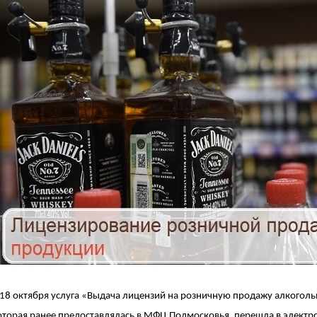
 18 октября услуга «Выдача лицензий на розничную продажу алкогол
оторая ранее предоставлялась в МФЦ Подмосковья, перешла в электр