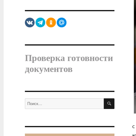
Проверка готовности
документов
ПОИСК
Искать:
С
к