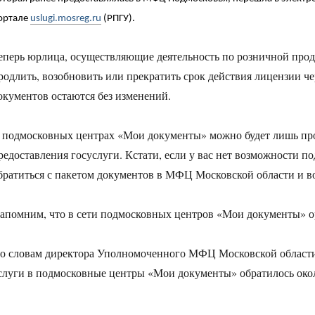
ортале
uslugi.mosreg.ru
(РПГУ).
еперь юрлица, осуществляющие деятельность по розничной прода
родлить, возобновить или прекратить срок действия лицензии ч
окументов остаются без изменений.
 подмосковных центрах «Мои документы» можно будет лишь прок
редоставления госуслуги. Кстати, если у вас нет возможности п
братиться с пакетом документов в МФЦ Московской области и в
апомним, что в сети подмосковных центров «Мои документы» ор
о словам директора Уполномоченного МФЦ Московской области 
слуги в подмосковные центры «Мои документы» обратилось окол