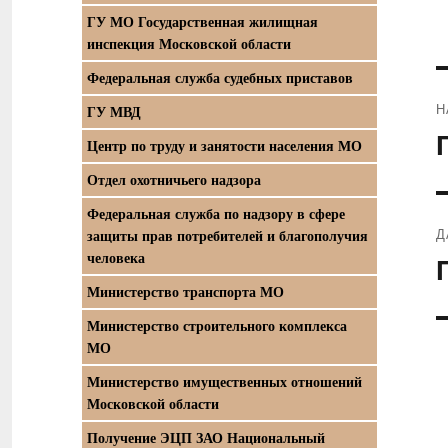
ГУ МО Государственная жилищная
инспекция Московской области
Федеральная служба судебных приставов
Н
ГУ МВД
П
Центр по труду и занятости населения МО
з
Отдел охотничьего надзора
Федеральная служба по надзору в сфере
Д
защиты прав потребителей и благополучия
человека
С
з
Министерство транспорта МО
Министерство строительного комплекса
МО
Министерство имущественных отношений
Московской области
Получение ЭЦП ЗАО Национальный