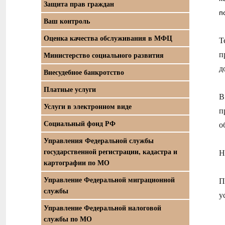
Защита прав граждан
п
Ваш контроль
Оценка качества обслуживания в МФЦ
Т
п
Министерство социального развития
д
Внесудебное банкротство
Платные услуги
В
Услуги в электронном виде
п
Социальный фонд РФ
о
Управления Федеральной службы
государственной регистрации, кадастра и
Н
картографии по МО
Управление Федеральной миграционной
П
службы
у
Управление Федеральной налоговой
службы по МО