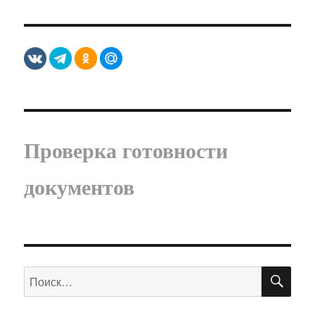
Проверка готовности
документов
ПО
Искать: