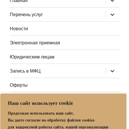
Главная
дочернее
меню
раскрыт
Перечень услуг
дочернее
меню
Новости
Электронная приемная
Юридическим лицам
раскрыт
Запись в МФЦ
дочернее
меню
Оферты
Полезные ссылки
Наш сайт использует cookie
Адреса МФЦ МО
Продолжая использовать наш сайт,
Вы даете согласие на обработку файлов cookies
для корректной работы сайта, вашей персонализации