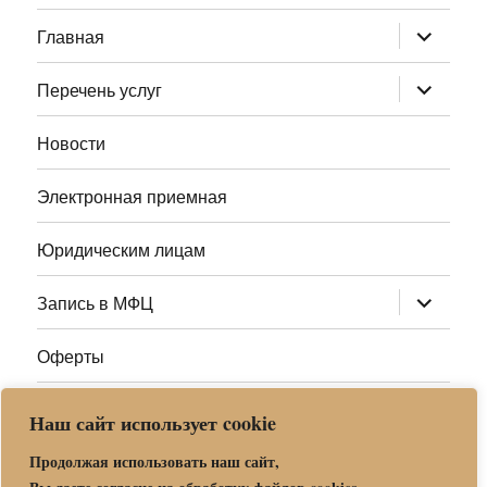
раскрыт
Главная
дочернее
меню
раскрыт
Перечень услуг
дочернее
меню
Новости
Электронная приемная
Юридическим лицам
раскрыт
Запись в МФЦ
дочернее
меню
Оферты
Полезные ссылки
Наш сайт использует cookie
Адреса МФЦ МО
Продолжая использовать наш сайт,