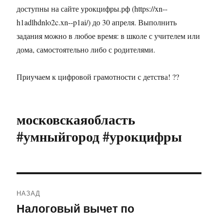
доступны на сайте урокцифры.рф (https://xn--
h1adlhdnlo2c.xn--p1ai/) до 30 апреля. Выполнить
задания можно в любое время: в школе с учителем или
дома, самостоятельно либо с родителями.
Приучаем к цифровой грамотности с детства! ?‍?
московскаяобласть
#умныйгород #урокцифры
Навигация
НАЗАД
по
Налоговый вычет по
Предыдущая