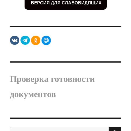
ВЕРСИЯ ДЛЯ СЛАБОВИДЯЩИХ
Проверка готовности
документов
ПО
Искать: