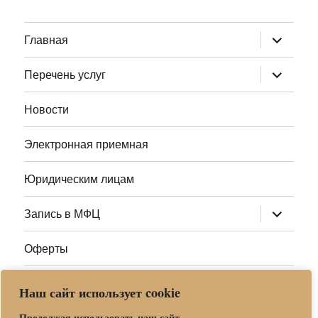
раскрыт
Главная
дочернее
меню
раскрыт
Перечень услуг
дочернее
меню
Новости
Электронная приемная
Юридическим лицам
раскрыт
Запись в МФЦ
дочернее
меню
Оферты
Полезные ссылки
Наш сайт использует cookie
Адреса МФЦ МО
Продолжая использовать наш сайт,