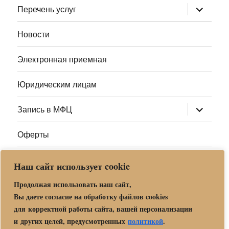
раскрыт
Перечень услуг
дочернее
меню
Новости
Электронная приемная
Юридическим лицам
раскрыт
Запись в МФЦ
дочернее
меню
Оферты
Полезные ссылки
Наш сайт использует cookie
Адреса МФЦ МО
Продолжая использовать наш сайт,
Вы даете согласие на обработку файлов cookies
для корректной работы сайта, вашей персонализации
Центр государственных и муниципальных услуг «Мои
и других целей, предусмотренных
политикой
.
документы» в г. о. Орехово-Зуево