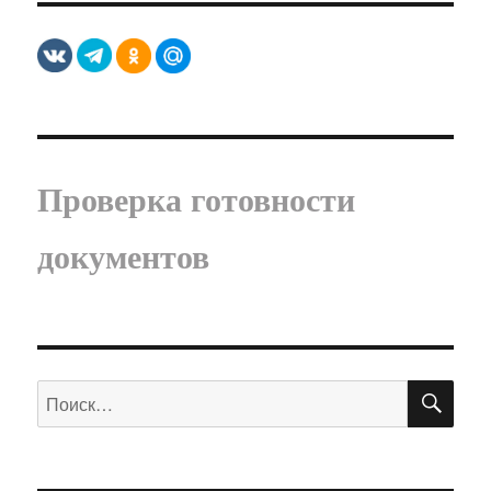
Проверка готовности
документов
ПО
Искать: