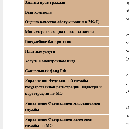
Защита прав граждан
п
Ваш контроль
о
М
Оценка качества обслуживания в МФЦ
Министерство социального развития
У
Внесудебное банкротство
в
Платные услуги
о
(
Услуги в электронном виде
Социальный фонд РФ
И
Управления Федеральной службы
с
государственной регистрации, кадастра и
с
картографии по МО
Управление Федеральной миграционной
«
службы
п
Управление Федеральной налоговой
м
службы по МО