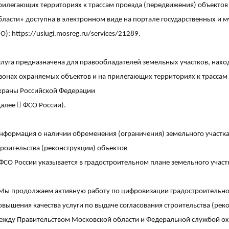
рилегающих территориях к трассам проезда (передвижения) объектов
бласти» доступна в электронном виде на портале государственных и 
О):
https://uslugi.mosreg.ru/services/21289
.
слуга предназначена для правообладателей земельных участков, нах
 зонах охраняемых объектов и на прилегающих территориях к трасса
храны Российской Федерации
далее

ФСО России).
нформация о наличии обременения (ограничения) земельного участка
троительства (реконструкции) объектов
 ФСО России указывается в градостроительном плане земельного участ
Мы продолжаем активную работу по цифровизации градостроительног
овышения качества услуги по выдаче согласования строительства (рек
ежду Правительством Московской области и Федеральной службой ох