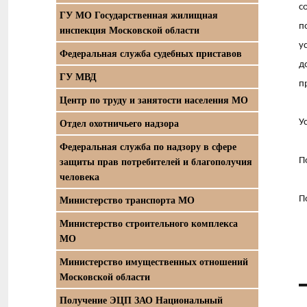
с
ГУ МО Государственная жилищная
п
инспекция Московской области
у
Федеральная служба судебных приставов
д
ГУ МВД
п
Центр по труду и занятости населения МО
Отдел охотничьего надзора
У
Федеральная служба по надзору в сфере
защиты прав потребителей и благополучия
П
человека
Министерство транспорта МО
П
Министерство строительного комплекса
МО
Министерство имущественных отношений
Московской области
Получение ЭЦП ЗАО Национальный