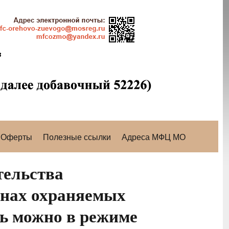
Оферты
Полезные ссылки
Адреса МФЦ МО
тельства
онах охраняемых
рь можно в режиме