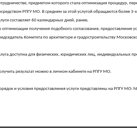
отрудничестве, предметом которого стала оптимизация процедур, пере
осредством РПГУ МО. В среднем за этой услугой обращаются более 3-х 
слуги составляет 60 календарных дней, ранее,
о оптимизации получения подобного согласования, предоставление усл
редседатель Комитета по архитектуре и градостроительству Московск
слуга доступна для физических, юридических лиц, индивидуальных пр
олучить результат можно в личном кабинете на РПГУ МО.
орядок и условия предоставления услуги представлены на РПГУ МО:
h
Навигация