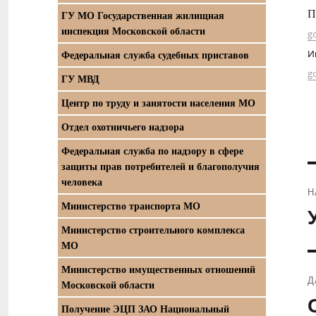
П
ГУ МО Государственная жилищная
инспекция Московской области
g
И
Федеральная служба судебных приставов
g
ГУ МВД
Центр по труду и занятости населения МО
Отдел охотничьего надзора
Федеральная служба по надзору в сфере
защиты прав потребителей и благополучия
человека
Н
Министерство транспорта МО
П
Министерство строительного комплекса
з
МО
Министерство имущественных отношений
Д
Московской области
С
Получение ЭЦП ЗАО Национальный