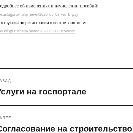
одробнее об изменениях в начислении пособий:
osuslugi.ru/help/news/2020_05_08_work_pay
нструкция по регистрации в центре занятости:
osuslugi.ru/help/news/2020_05_08_nowork
Навигация
АЗАД
по
Услуги на госпортале
редыдущая
апись:
записям
АЛЕЕ
Согласование на строительство
ледующая