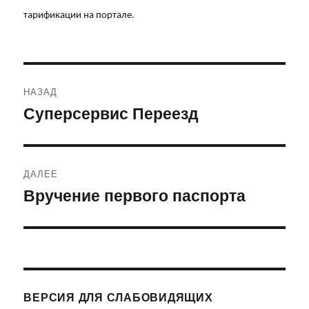
тарификации на портале.
Навигация
НАЗАД
по
Суперсервис Переезд
Предыдущая
запись:
записям
ДАЛЕЕ
Вручение первого паспорта
Следующая
запись:
ВЕРСИЯ ДЛЯ СЛАБОВИДЯЩИХ