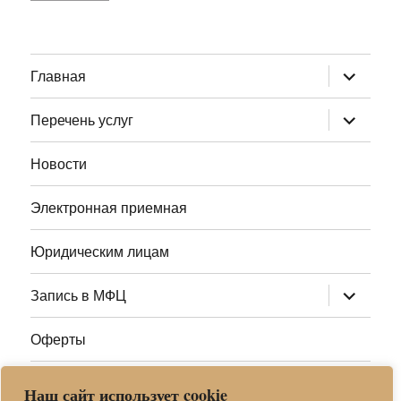
раскрыт
Главная
дочернее
меню
раскрыт
Перечень услуг
дочернее
меню
Новости
Электронная приемная
Юридическим лицам
раскрыт
Запись в МФЦ
дочернее
меню
Оферты
Полезные ссылки
Наш сайт использует cookie