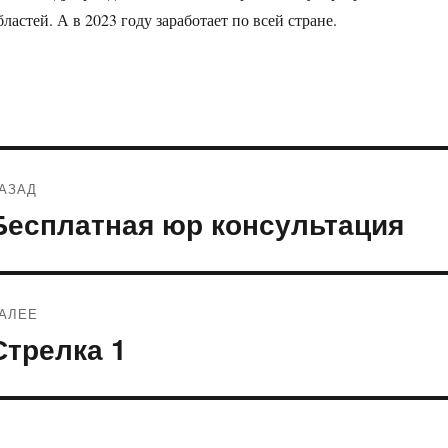
бластей. А в 2023 году заработает по всей стране.
Навигация
АЗАД
по
Бесплатная юр консультация
редыдущая
апись:
записям
АЛЕЕ
Стрелка 1
ледующая
апись: