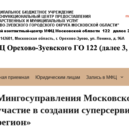
ная приемная
Юридическим лицам
Запись в МФЦ
Мингосуправления Московско
участие в создании суперсерви
регион»