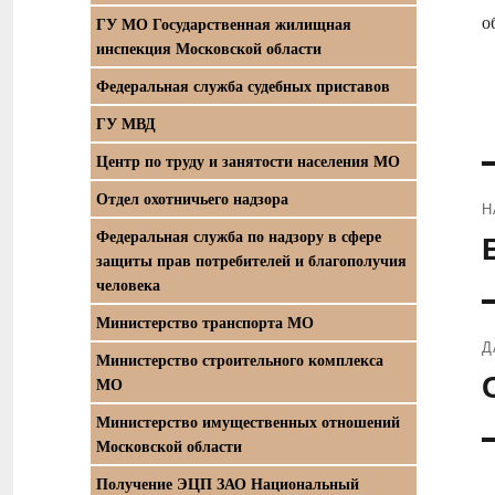
о
ГУ МО Государственная жилищная
инспекция Московской области
Федеральная служба судебных приставов
ГУ МВД
Центр по труду и занятости населения МО
Отдел охотничьего надзора
Н
Федеральная служба по надзору в сфере
П
защиты прав потребителей и благополучия
з
человека
Министерство транспорта МО
Д
Министерство строительного комплекса
С
МО
з
Министерство имущественных отношений
Московской области
Получение ЭЦП ЗАО Национальный