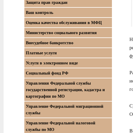
Защита прав граждан
Ваш контроль
Оценка качества обслуживания в МФЦ
Министерство социального развития
Н
Внесудебное банкротство
р
Платные услуги
ф
Услуги в электронном виде
Р
Социальный фонд РФ
и
Управления Федеральной службы
г
государственной регистрации, кадастра и
картографии по МО
С
Управление Федеральной миграционной
службы
О
Управление Федеральной налоговой
службы по МО
В