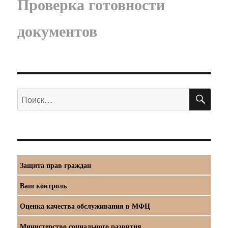
Проверка готовности
документов
ПО
Искать:
Защита прав граждан
Ваш контроль
Оценка качества обслуживания в МФЦ
Министерство социального развития