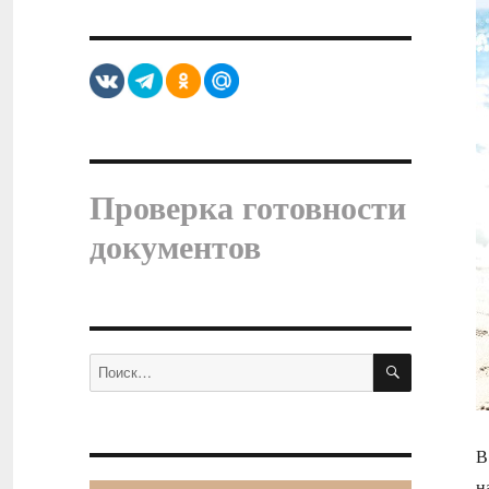
Проверка готовности
документов
ПОИСК
Искать:
В
н