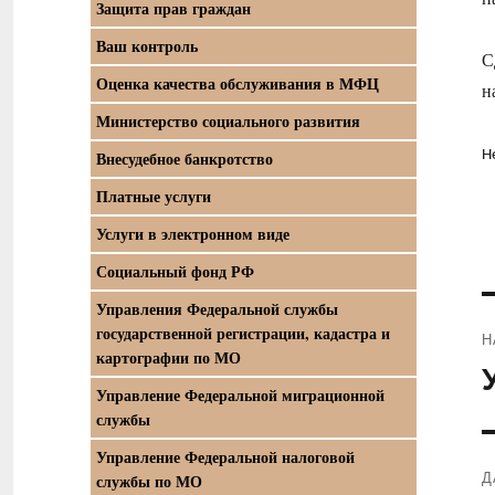
Защита прав граждан
Ваш контроль
С
Оценка качества обслуживания в МФЦ
н
Министерство социального развития
Н
Внесудебное банкротство
Платные услуги
Услуги в электронном виде
Социальный фонд РФ
Управления Федеральной службы
государственной регистрации, кадастра и
Н
картографии по МО
П
Управление Федеральной миграционной
з
службы
Управление Федеральной налоговой
Д
службы по МО