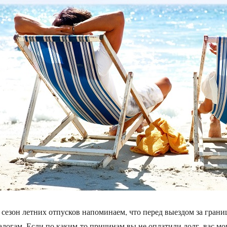
 сезон летних отпусков напоминаем, что перед выездом за границ
алогам. Если по каким-то причинам вы не оплатили долг, вас мо