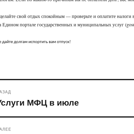
делайте свой отдых спокойным — проверьте и оплатите налоги в
а Едином портале государственных и муниципальных услуг (gosus
е дайте долгам испортить вам отпуск!
Навигация
АЗАД
по
Услуги МФЦ в июле
редыдущая
апись:
записям
АЛЕЕ