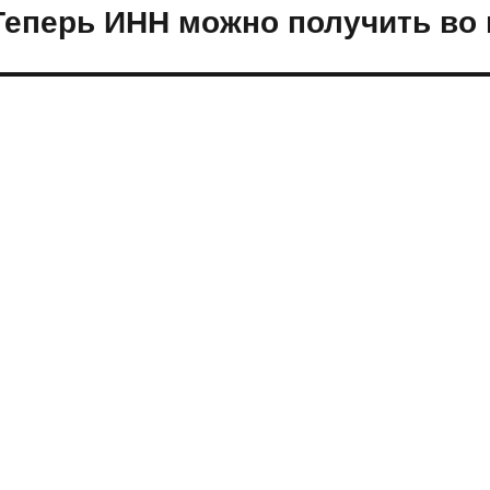
Теперь ИНН можно получить во
ледующая
апись: