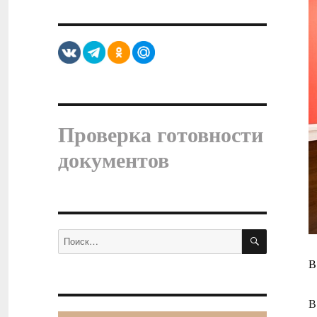
Проверка готовности
документов
ПОИСК
Искать:
В
В