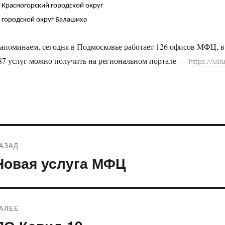
.
Красногорский городской округ
.
городской округ Балашиха
апоминаем, сегодня в Подмосковье работает 126 офисов МФЦ, в 
87 услуг можно получить на региональном портале —
https://usl
Навигация
АЗАД
по
Новая услуга МФЦ
редыдущая
апись:
записям
АЛЕЕ
ледующая