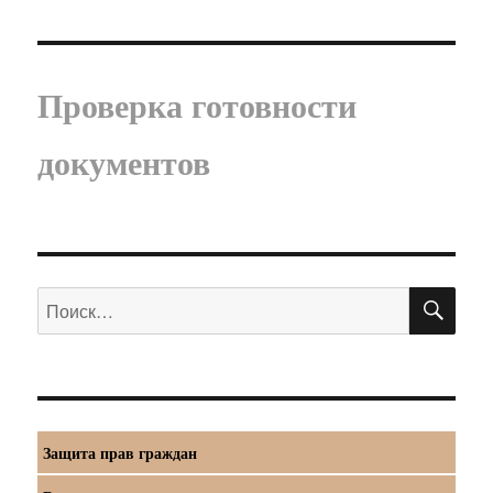
Проверка готовности
документов
ПО
Искать:
Защита прав граждан