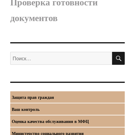
Проверка готовности
документов
ПО
Искать:
Защита прав граждан
Ваш контроль
Оценка качества обслуживания в МФЦ
Министерство социального развития