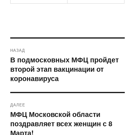
Навигация
НАЗАД
по
В подмосковных МФЦ пройдет
Предыдущая
второй этап вакцинации от
запись:
записям
коронавируса
ДАЛЕЕ
МФЦ Московской области
Следующая
поздравляет всех женщин с 8
запись:
Марта!