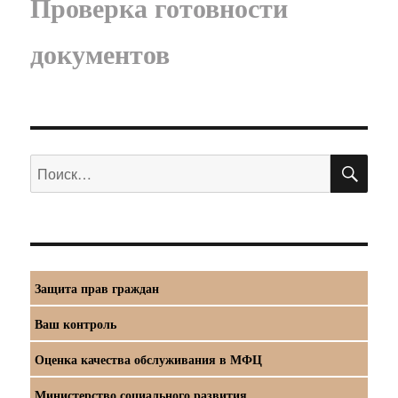
Проверка готовности
документов
ПО
Искать:
Защита прав граждан
Ваш контроль
Оценка качества обслуживания в МФЦ
Министерство социального развития