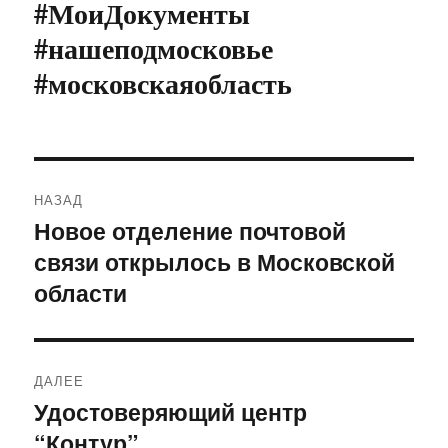
#МоиДокументы
#нашеподмосковье
#московскаяобласть
Навигация
НАЗАД
по
Новое отделение почтовой
Предыдущая
связи открылось в Московской
запись:
записям
области
ДАЛЕЕ
Удостоверяющий центр
Следующая
“Контур”
запись: