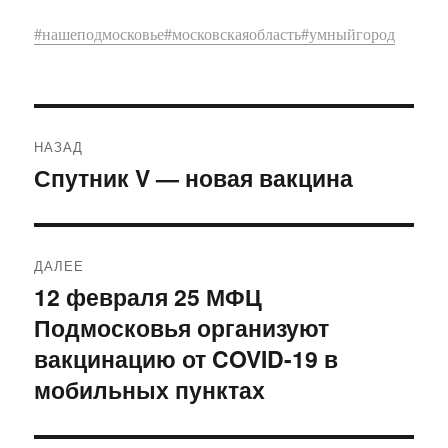
#нашеподмосковье
#московскаяобласть
#умныйгород
Навигация
НАЗАД
по
Спутник V — новая вакцина
Предыдущая
запись:
записям
ДАЛЕЕ
12 февраля 25 МФЦ
Следующая
Подмосковья организуют
запись:
вакцинацию от COVID-19 в
мобильных пунктах