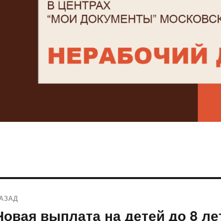
Навигация
АЗАД
по
Новая выплата на детей до 8 ле
редыдущая