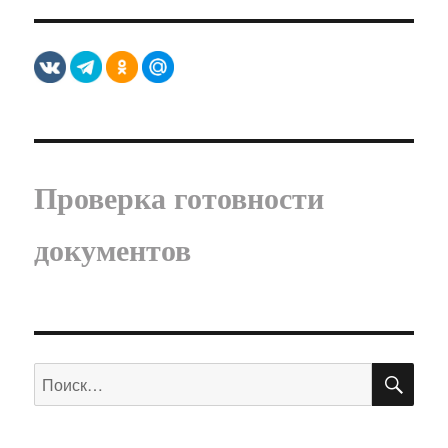
Проверка готовности
документов
ПО
Искать: