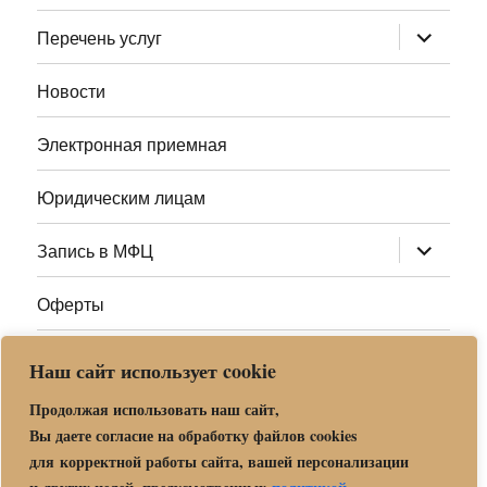
меню
раскрыт
Перечень услуг
дочернее
меню
Новости
Электронная приемная
Юридическим лицам
раскрыт
Запись в МФЦ
дочернее
меню
Оферты
Полезные ссылки
Наш сайт использует cookie
Адреса МФЦ МО
Продолжая использовать наш сайт,
Вы даете согласие на обработку файлов cookies
для корректной работы сайта, вашей персонализации
Центр государственных и муниципальных услуг «Мои