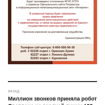
Навигация
НАЗАД
по
Миллион звонков приняла робот
Предыдущая
запись: