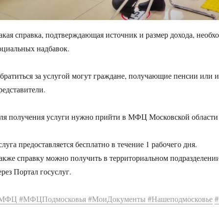
акая справка, подтверждающая источник и размер дохода, необ
оциальных надбавок.
братиться за услугой могут граждане, получающие пенсии или 
редставители.
ля получения услуги нужно прийти в МФЦ Московской области с
слуга предоставляется бесплатно в течение 1 рабочего дня.
акже справку можно получить в территориальном подразделении
ерез Портал госуслуг.
МФЦ
#МФЦПодмосковья
#МоиДокументы
#Нашеподмосковье
#