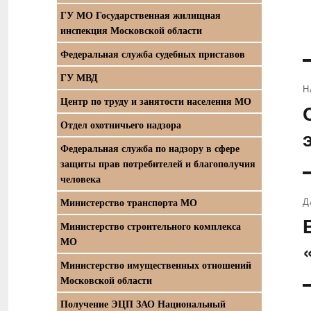
ГУ МО Государственная жилищная
инспекция Московской области
Федеральная служба судебных приставов
ГУ МВД
Н
Центр по труду и занятости населения МО
П
Отдел охотничьего надзора
з
Федеральная служба по надзору в сфере
защиты прав потребителей и благополучия
человека
Д
Министерство транспорта МО
С
Министерство строительного комплекса
з
МО
Министерство имущественных отношений
Московской области
Получение ЭЦП ЗАО Национальный