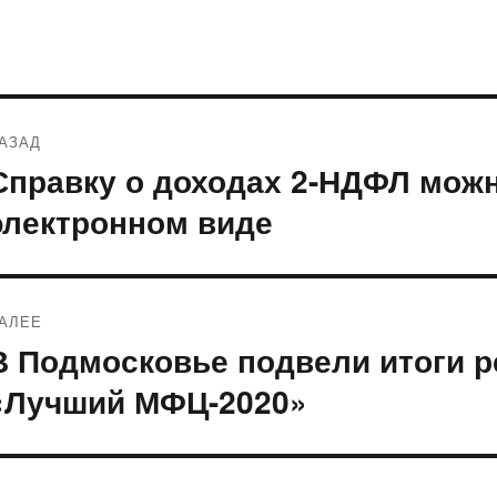
Навигация
АЗАД
по
Справку о доходах 2-НДФЛ можн
редыдущая
апись:
записям
электронном виде
АЛЕЕ
В Подмосковье подвели итоги р
ледующая
апись:
«Лучший МФЦ-2020»