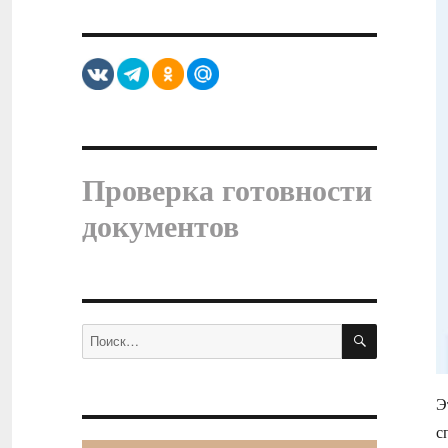
Проверка готовности
документов
ПОИСК
Искать:
Э
с