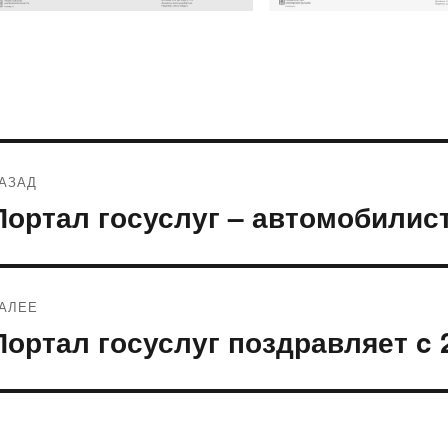
Навигация
АЗАД
по
Портал госуслуг – автомобилис
редыдущая
апись:
записям
АЛЕЕ
Портал госуслуг поздравляет c
ледующая
апись: