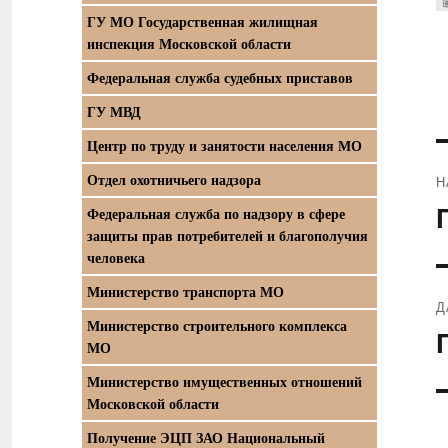
ГУ МО Государственная жилищная
инспекция Московской области
Федеральная служба судебных приставов
ГУ МВД
Центр по труду и занятости населения МО
Отдел охотничьего надзора
Н
П
Федеральная служба по надзору в сфере
защиты прав потребителей и благополучия
з
человека
Министерство транспорта МО
Д
Министерство строительного комплекса
С
МО
з
Министерство имущественных отношений
Московской области
Получение ЭЦП ЗАО Национальный