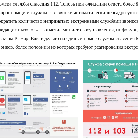
омера службы спасения 112. Теперь при ожидании ответа более 
коройпомщи и службы газа звонки автоматически переадресуютс
ократить количество непринятых экстренными службами звонков
ходящих вызовов», – отметил министр госуправления, информац
аксим Рымар. Еженедельно на единый номер службы спасения Мо
вонков, более половины из которых требуют реагирования экст