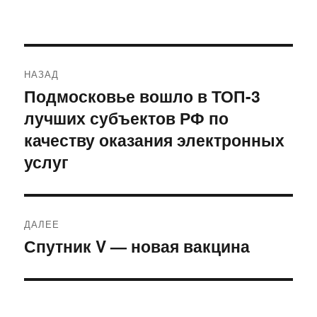
Навигация
НАЗАД
по
Подмосковье вошло в ТОП-3
Предыдущая
лучших субъектов РФ по
запись:
записям
качеству оказания электронных
услуг
ДАЛЕЕ
Спутник V — новая вакцина
Следующая
запись: