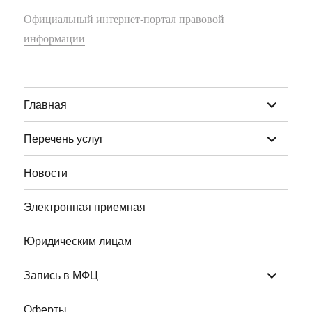
Официальный интернет-портал правовой
информации
раскрыт
Главная
дочернее
меню
раскрыт
Перечень услуг
дочернее
меню
Новости
Электронная приемная
Юридическим лицам
раскрыт
Запись в МФЦ
дочернее
меню
Оферты