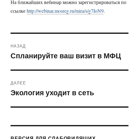
На ближайших вебинар можно зарегистрироваться по
ссылке
http://webinar.mosreg.ru/mira/s/g7IoN9
.
Навигация
НАЗАД
по
Спланируйте ваш визит в МФЦ
Предыдущая
запись:
записям
ДАЛЕЕ
Экология уходит в сеть
Следующая
запись:
ВЕРСИЯ ДЛЯ СЛАБОВИДЯЩИХ