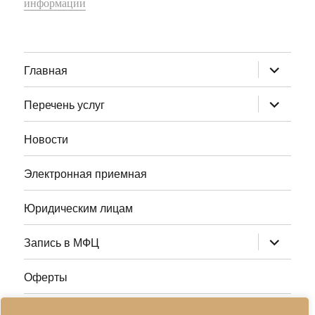
информации
раскрыт
Главная
дочернее
меню
раскрыт
Перечень услуг
дочернее
меню
Новости
Электронная приемная
Юридическим лицам
раскрыт
Запись в МФЦ
дочернее
меню
Оферты
Полезные ссылки