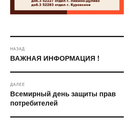
Навигация
НАЗАД
по
ВАЖНАЯ ИНФОРМАЦИЯ !
Предыдущая
запись:
записям
ДАЛЕЕ
Всемирный день защиты прав
Следующая
потребителей
запись: