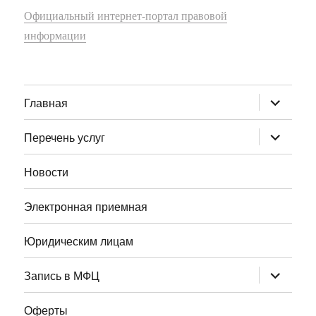
Официальный интернет-портал правовой
информации
раскрыт
Главная
дочернее
меню
раскрыт
Перечень услуг
дочернее
меню
Новости
Электронная приемная
Юридическим лицам
раскрыт
Запись в МФЦ
дочернее
меню
Оферты